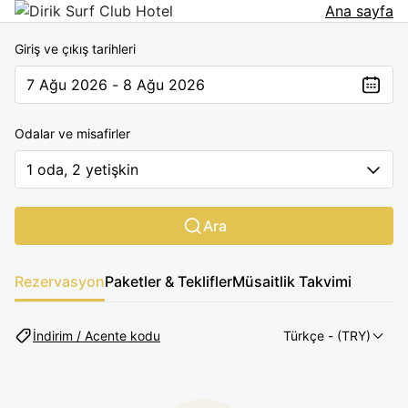
Ana sayfa
Giriş ve çıkış tarihleri
7 Ağu 2026 - 8 Ağu 2026
The present value is 7 Ağu 2026 - 8 Ağu 2026
Odalar ve misafirler
1 oda, 2 yetişkin
Ara
Rezervasyon
Paketler & Teklifler
Müsaitlik Takvimi
İndirim / Acente kodu
Türkçe
- (TRY)